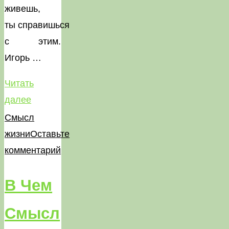
живешь,
ты справишься
с этим.
Игорь …
Читать
"Внутренний
далее
стержень"
Смысл
жизни
Оставьте
комментарий
В Чем
Смысл