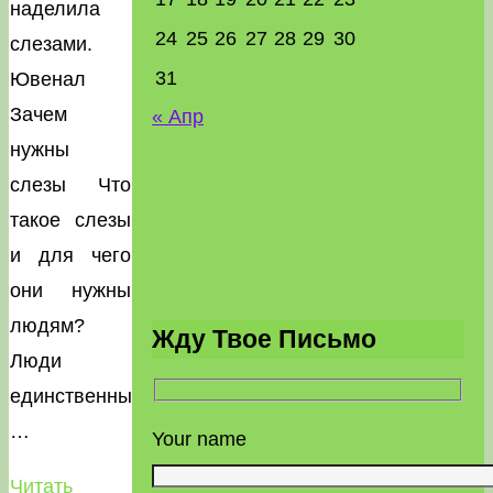
наделила
24
25
26
27
28
29
30
слезами.
31
Ювенал
Зачем
« Апр
нужны
слезы Что
такое слезы
и для чего
они нужны
людям?
Жду Твое Письмо
Люди
единственные
…
Your name
Читать