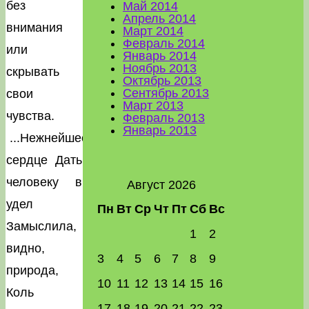
без
Май 2014
Апрель 2014
внимания
Март 2014
Февраль 2014
или
Январь 2014
Ноябрь 2013
скрывать
Октябрь 2013
Сентябрь 2013
свои
Март 2013
чувства.
Февраль 2013
Январь 2013
...Нежнейшее
сердце Дать
человеку в
Август 2026
удел
Пн
Вт
Ср
Чт
Пт
Сб
Вс
Замыслила,
1
2
видно,
3
4
5
6
7
8
9
природа,
10
11
12
13
14
15
16
Коль
17
18
19
20
21
22
23