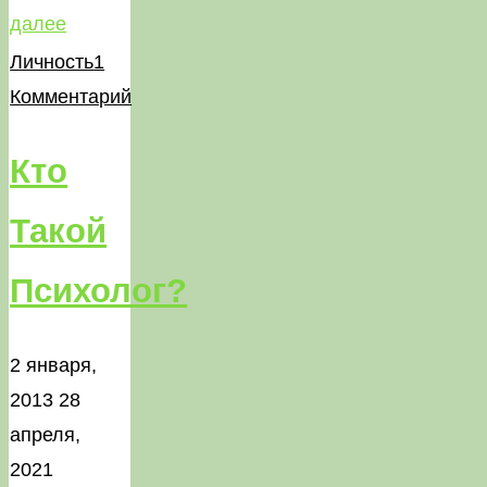
"Чему
далее
учит
Личность
1
игрушка
Комментарий
Неваляшка"
Кто
Такой
Психолог?
2 января,
2013
28
апреля,
2021