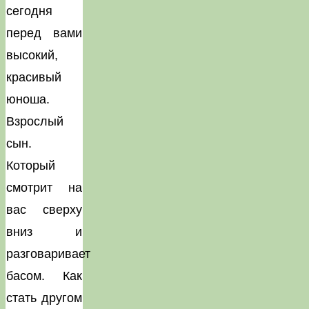
сегодня
перед вами
высокий,
красивый
юноша.
Взрослый
сын.
Который
смотрит на
вас сверху
вниз и
разговаривает
басом. Как
стать другом