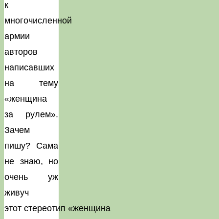
к
многочисленной
армии
авторов
написавших
на тему
«женщина
за рулем».
Зачем
пишу? Сама
не знаю, но
очень уж
живуч
этот стереотип «женщина