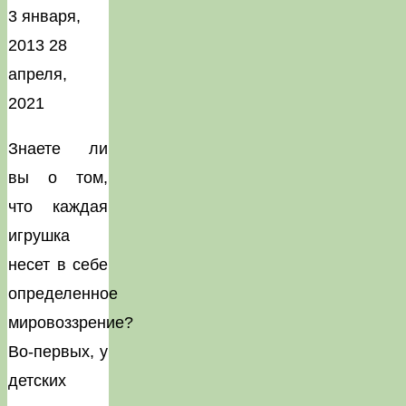
3 января,
2013
28
апреля,
2021
Знаете ли
вы о том,
что каждая
игрушка
несет в себе
определенное
мировоззрение?
Во-первых, у
детских