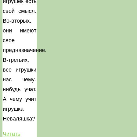
игрушек есть
свой смысл.
Во-вторых,
они имеют
свое
предназначение.
В-третьих,
все игрушки
нас чему-
нибудь учат.
А чему учит
игрушка
Неваляшка?
Читать