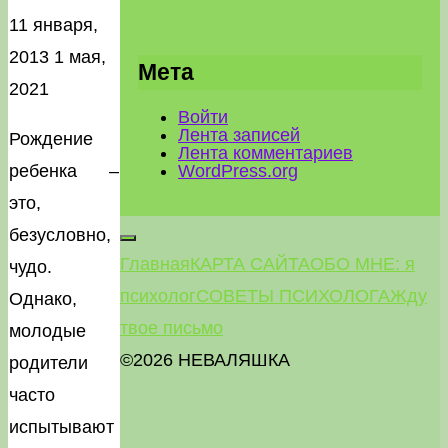
11 января,
2013
1 мая,
Мета
2021
Войти
Лента записей
Рождение
Лента комментариев
WordPress.org
ребенка –
это,
безусловно,
Главная
КАРТА САЙТА
ОБО МНЕ: я
чудо.
психолог
СОВЕТЫ ПСИХОЛОГА
Жду
Однако,
твое письмо
молодые
©2026 НЕВАЛЯШКА
родители
часто
испытывают