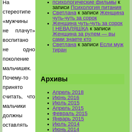
психологические фильмы
к
На
записи
Психология питания
стереотипе
Светлана
к записи
Женщина
чуть-чуть за сорок
«мужчины
Женщина чуть-чуть за сорок
| НЕВАЛЯШКА
к записи
не плачут»
Женщина за рулем — вы
сами знаете кто
воспитано
Светлана
к записи
Если муж
не одно
тиран
поколение
мальчишек.
Почему-то
Архивы
принято
Апрель 2018
считать, что
Июнь 2016
Июль 2015
мальчики
Апрель 2015
Февраль 2015
должны
Январь 2015
Июль 2014
оставлять
Июнь 2014