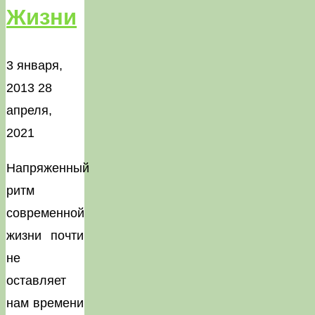
Жизни
3 января,
2013
28
апреля,
2021
Напряженный
ритм
современной
жизни почти
не
оставляет
нам времени