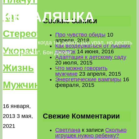
НЕВАЛЯШКА
Как
Свежие Записи
Стереотип
Про чувство обиды
10
апреля, 2018
"Успех — это когда ты девять раз упал, но десять
Как воздержаться от лишних
Укорачивает
покупок
14 июня, 2016
раз поднялся". Бон Джови
Адаптация к детскому саду
20 июля, 2015
Жизнь
Что можно говорить
мужчине
23 апреля, 2015
Энергетические вампиры
16
Мужчины
февраля, 2015
16 января,
Свежие Комментарии
2013
3 мая,
2021
Светлана
к записи
Сколько
игрушек нужно ребенку?