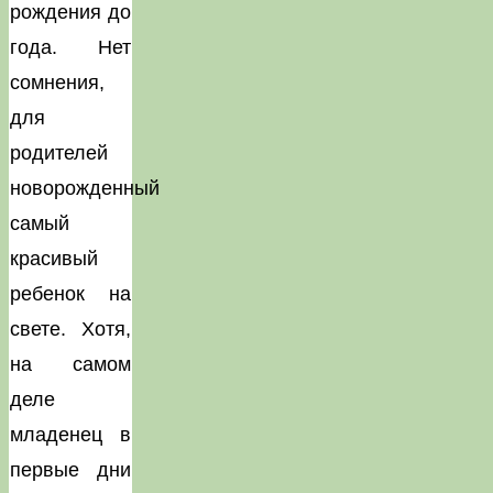
рождения до
года. Нет
сомнения,
для
родителей
новорожденный
самый
красивый
ребенок на
свете. Хотя,
на самом
деле
младенец в
первые дни