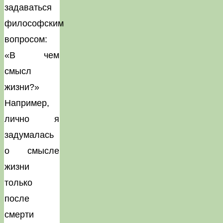
задаваться
философским
вопросом:
«В чем
смысл
жизни?»
Например,
лично я
задумалась
о смысле
жизни
только
после
смерти