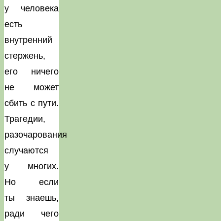
у человека
есть
внутренний
стержень,
его ничего
не может
сбить с пути.
Трагедии,
разочарования
случаются
у многих.
Но если
ты знаешь,
ради чего