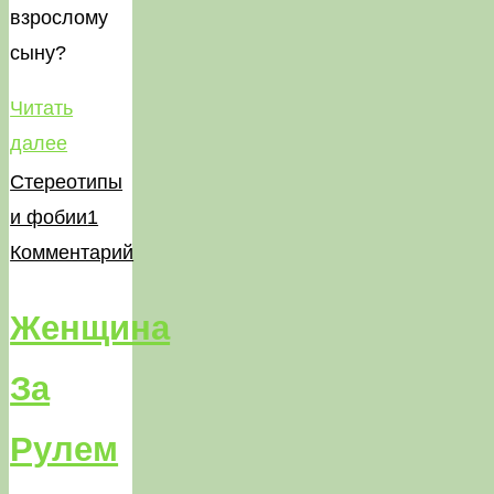
взрослому
сыну?
Читать
"Взрослый
далее
сын"
Стереотипы
и фобии
1
Комментарий
Женщина
За
Рулем