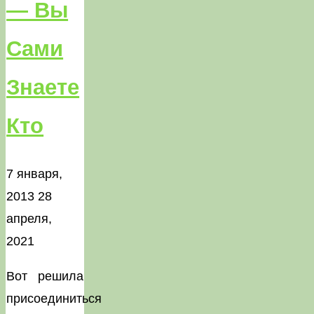
— Вы
Сами
Знаете
Кто
7 января,
2013
28
апреля,
2021
Вот решила
присоединиться