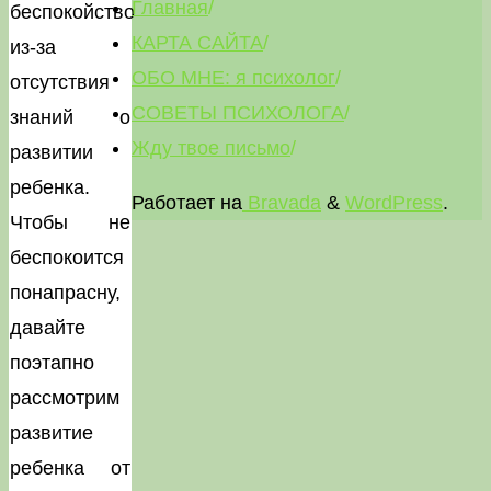
Главная
/
беспокойство
КАРТА САЙТА
/
из-за
ОБО МНЕ: я психолог
/
отсутствия
СОВЕТЫ ПСИХОЛОГА
/
знаний о
Жду твое письмо
/
развитии
ребенка.
Работает на
Bravada
&
WordPress
.
Чтобы не
беспокоится
понапрасну,
давайте
поэтапно
рассмотрим
развитие
ребенка от