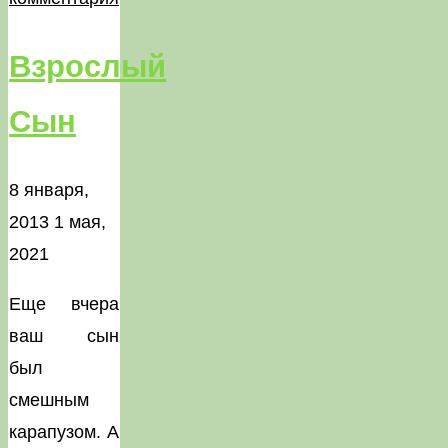
Взрослый
Сын
8 января,
2013
1 мая,
2021
Еще вчера
ваш сын
был
смешным
карапузом. А