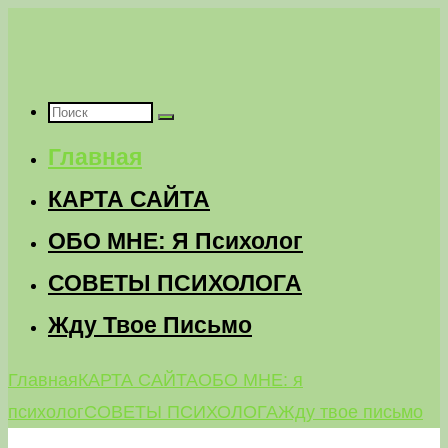
Перейти
к
содержимому
Что
Главная
искать:
КАРТА САЙТА
ОБО МНЕ: Я Психолог
СОВЕТЫ ПСИХОЛОГА
Жду Твое Письмо
Главная
КАРТА САЙТА
ОБО МНЕ: я
психолог
СОВЕТЫ ПСИХОЛОГА
Жду твое письмо