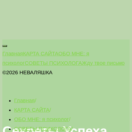
Главная
КАРТА САЙТА
ОБО МНЕ: я
психолог
СОВЕТЫ ПСИХОЛОГА
Жду твое письмо
©2026 НЕВАЛЯШКА
Главная
/
КАРТА САЙТА
/
ОБО МНЕ: я психолог
/
Секреты Успеха
СОВЕТЫ ПСИХОЛОГА
/