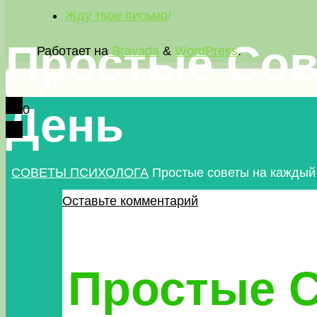
Жду твое письмо
/
Простые Сов
Работает на
Bravada
&
WordPress
.
День
0
Главная
СОВЕТЫ ПСИХОЛОГА
Простые советы на каждый
Оставьте комментарий
Простые 