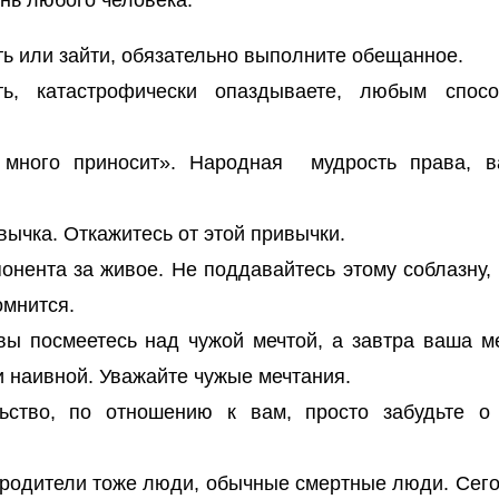
знь любого человека:
ь или зайти, обязательно выполните обещанное.
ть, катастрофически опаздываете, любым спос
о много приносит». Народная мудрость права, 
ычка. Откажитесь от этой привычки.
понента за живое. Не поддавайтесь этому соблазну,
омнится.
вы посмеетесь над чужой мечтой, а завтра ваша м
и наивной. Уважайте чужые мечтания.
ьство, по отношению к вам, просто забудьте о
 родители тоже люди, обычные смертные люди. Сег