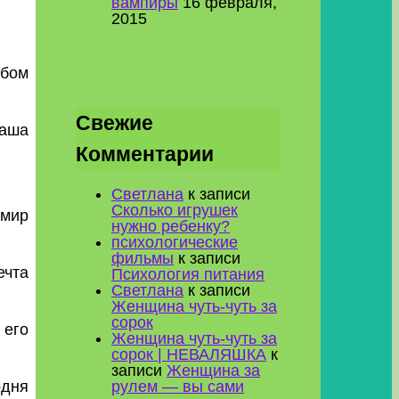
вампиры
16 февраля,
2015
обом
Свежие
ваша
Комментарии
Светлана
к записи
Сколько игрушек
 мир
нужно ребенку?
психологические
фильмы
к записи
ечта
Психология питания
Светлана
к записи
Женщина чуть-чуть за
сорок
 его
Женщина чуть-чуть за
сорок | НЕВАЛЯШКА
к
записи
Женщина за
одня
рулем — вы сами