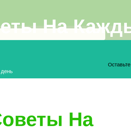
еты На Кажд
Оставьте
 день
Советы На