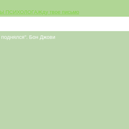
Ы ПСИХОЛОГА
Жду твое письмо
аз поднялся". Бон Джови