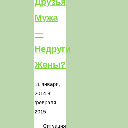
Друзья
Мужа
—
Недруги
Жены?
11 января,
2014
8
февраля,
2015
Ситуация