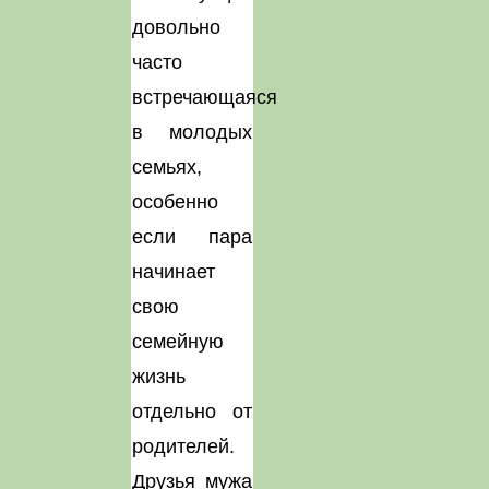
довольно
часто
встречающаяся
в молодых
семьях,
особенно
если пара
начинает
свою
семейную
жизнь
отдельно от
родителей.
Друзья мужа