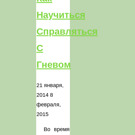
Научиться
Справляться
С
Гневом
21 января,
2014
8
февраля,
2015
Во время