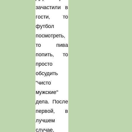
зачастили в
гости, то
футбол
посмотреть,
то пива
попить, то
просто
обсудить
"чисто
мужские"
дела. После
первой, в
лучшем
случае,