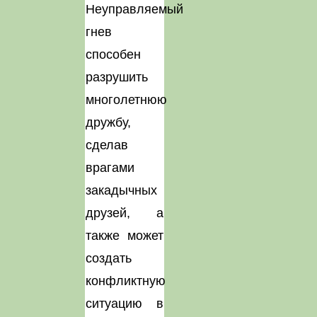
Неуправляемый
гнев
способен
разрушить
многолетнюю
дружбу,
сделав
врагами
закадычных
друзей, а
также может
создать
конфликтную
ситуацию в