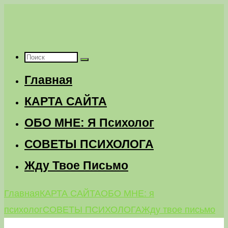
Перейти
к
содержимому
Что
Главная
искать:
КАРТА САЙТА
ОБО МНЕ: Я Психолог
СОВЕТЫ ПСИХОЛОГА
Жду Твое Письмо
Главная
КАРТА САЙТА
ОБО МНЕ: я
психолог
СОВЕТЫ ПСИХОЛОГА
Жду твое письмо