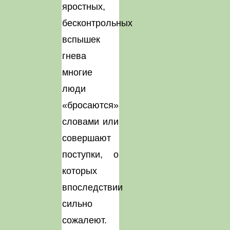
яростных,
бесконтрольных
вспышек
гнева
многие
люди
«бросаются»
словами или
совершают
поступки, о
которых
впоследствии
сильно
сожалеют.