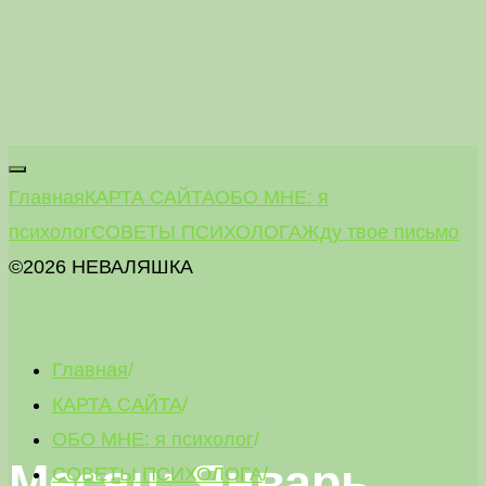
Главная
КАРТА САЙТА
ОБО МНЕ: я
психолог
СОВЕТЫ ПСИХОЛОГА
Жду твое письмо
©2026 НЕВАЛЯШКА
Главная
/
КАРТА САЙТА
/
ОБО МНЕ: я психолог
/
Месяц: Январь
СОВЕТЫ ПСИХОЛОГА
/