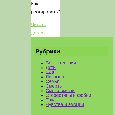
Как
реагировать?
Читать
"Ребенок
далее
и
«неприличные»
Рубрики
слова"
Без категории
Дети
Еда
Личность
Семья
Смерть
Смысл жизни
Стереотипы и фобии
Труд
Чувства и эмоции