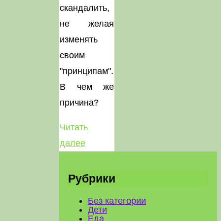
скандалить,
не желая
изменять
своим
"принципам".
В чем же
причина?
Читать
"Милые
далее
бранятся…"
Рубрики
Без категории
Дети
Еда