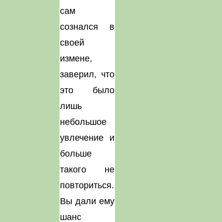
сам
сознался в
своей
измене,
заверил, что
это было
лишь
небольшое
увлечение и
больше
такого не
повториться.
Вы дали ему
шанс