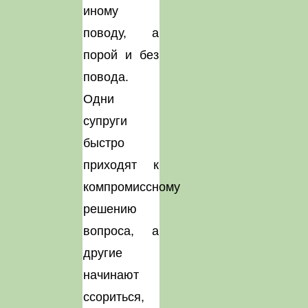
иному
поводу, а
порой и без
повода.
Одни
супруги
быстро
приходят к
компромиссному
решению
вопроса, а
другие
начинают
ссориться,