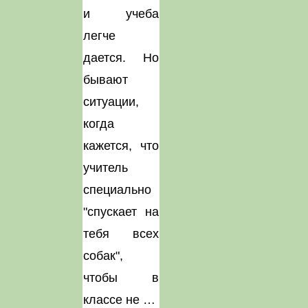
и учеба
легче
дается. Но
бывают
ситуации,
когда
кажется, что
учитель
специально
"спускает на
тебя всех
собак",
чтобы в
классе не …