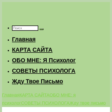
Перейти
к
содержимому
Что
Главная
искать:
КАРТА САЙТА
ОБО МНЕ: Я Психолог
СОВЕТЫ ПСИХОЛОГА
Жду Твое Письмо
Главная
КАРТА САЙТА
ОБО МНЕ: я
психолог
СОВЕТЫ ПСИХОЛОГА
Жду твое письмо