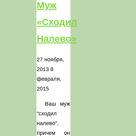
Муж
«сходил
Налево»
27 ноября,
2013
8
февраля,
2015
Ваш муж
"сходил
налево",
причем он