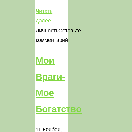
Читать
"Почему
далее
учитель
Личность
Оставьте
придирается?"
комментарий
Мои
Враги-
Мое
Богатство
11 ноября,