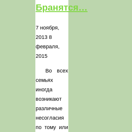
Бранятся…
7 ноября,
2013
8
февраля,
2015
Во всех
семьях
иногда
возникают
различные
несогласия
по тому или