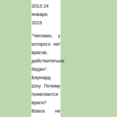
2013
24
января,
2015
"Человек, у
которого нет
врагов,
действительно
беден".
Бернард
Шоу Почему
появляются
враги?
Вовсе не