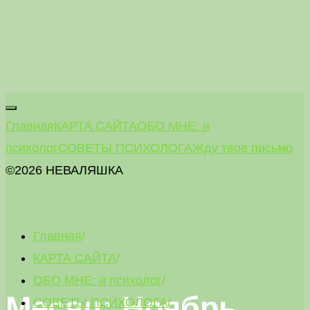
Главная
КАРТА САЙТА
ОБО МНЕ: я
психолог
СОВЕТЫ ПСИХОЛОГА
Жду твое письмо
©2026 НЕВАЛЯШКА
Главная
/
КАРТА САЙТА
/
ОБО МНЕ: я психолог
/
Месяц: Ноябрь
СОВЕТЫ ПСИХОЛОГА
/