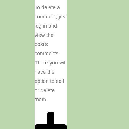
To delete a
comment, just
log in and
view the
post's
comments.
There you will
have the
option to edit
or delete
them.