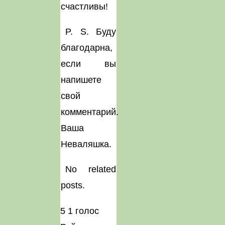
счастливы!
P. S. Буду
благодарна,
если вы
напишете
свой
комментарий.
Ваша
Неваляшка.
No related
posts.
5
1
голос