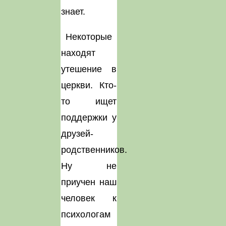
знает.
Некоторые
находят
утешение в
церкви. Кто-
то ищет
поддержки у
друзей-
родственников.
Ну не
приучен наш
человек к
психологам