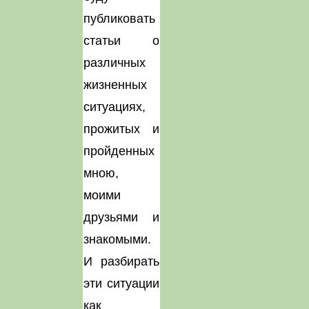
публиковать
статьи о
различных
жизненных
ситуациях,
прожитых и
пройденных
мною,
моими
друзьями и
знакомыми.
И разбирать
эти ситуации
как