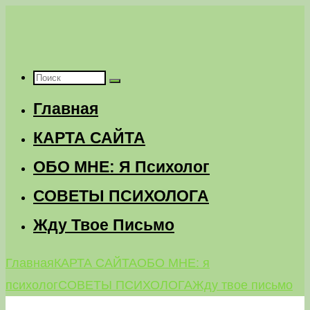
Перейти
к
содержимому
Что
Главная
искать:
КАРТА САЙТА
ОБО МНЕ: Я Психолог
СОВЕТЫ ПСИХОЛОГА
Жду Твое Письмо
Главная
КАРТА САЙТА
ОБО МНЕ: я
психолог
СОВЕТЫ ПСИХОЛОГА
Жду твое письмо