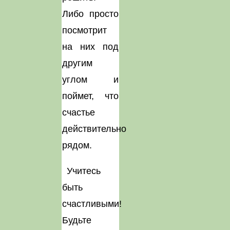
Либо просто
посмотрит
на них под
другим
углом и
поймет, что
счастье
действительно
рядом.
Учитесь
быть
счастливыми!
Будьте