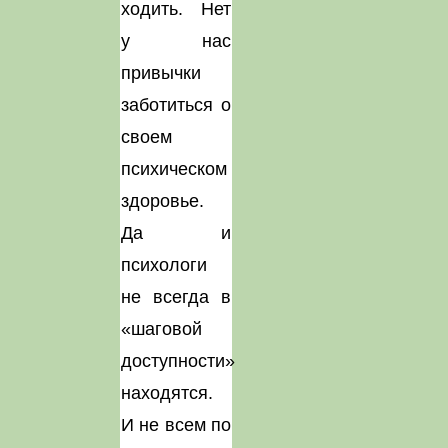
ходить. Нет
у нас
привычки
заботиться о
своем
психическом
здоровье.
Да и
психологи
не всегда в
«шаговой
доступности»
находятся.
И не всем по