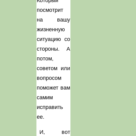
Который
посмотрит
на вашу
жизненную
ситуацию со
стороны. А
потом,
советом или
вопросом
поможет вам
самим
исправить
ее.
И, вот