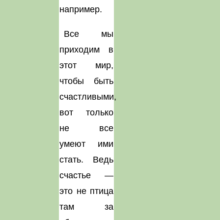
например.
Все мы
приходим в
этот мир,
чтобы быть
счастливыми,
вот только
не все
умеют ими
стать. Ведь
счастье —
это не птица
там за