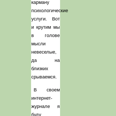
карману
психологические
услуги. Вот
и крутим мы
в голове
мысли
невеселые,
да на
близких
срываемся.
В своем
интернет-
журнале я
буду