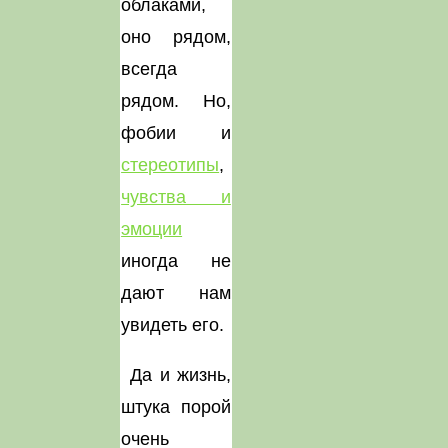
облаками,
оно рядом,
всегда
рядом. Но,
фобии и
стереотипы
,
чувства и
эмоции
иногда не
дают нам
увидеть его.
Да и жизнь,
штука порой
очень