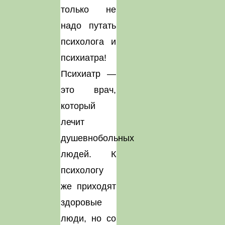
только не
надо путать
психолога и
психиатра!
Психиатр —
это врач,
который
лечит
душевнобольных
людей. К
психологу
же приходят
здоровые
люди, но со