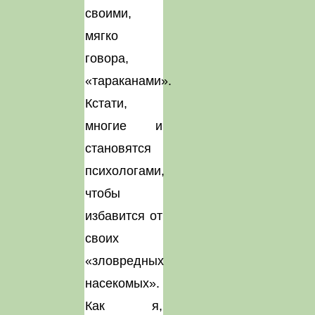
своими,
мягко
говора,
«тараканами».
Кстати,
многие и
становятся
психологами,
чтобы
избавится от
своих
«зловредных
насекомых».
Как я,