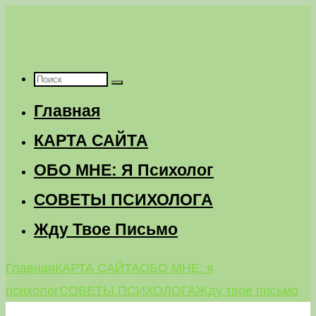
Перейти
к
содержимому
Что
Главная
искать:
КАРТА САЙТА
ОБО МНЕ: Я Психолог
СОВЕТЫ ПСИХОЛОГА
Жду Твое Письмо
Главная
КАРТА САЙТА
ОБО МНЕ: я
психолог
СОВЕТЫ ПСИХОЛОГА
Жду твое письмо