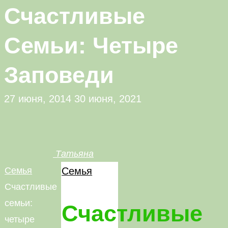
Счастливые
Семьи: Четыре
Заповеди
27 июня, 2014
30 июня, 2021
Татьяна
Главная
Семья
Семья
Счастливые
семьи:
Счастливые
четыре